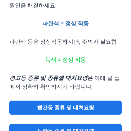
원인을 해결하세요
파란색 = 정상 작동
파란색 등은 정상작동하지만, 주의가 필요함
녹색 = 정상 작동
경고등 종류 및 종류별 대처요령
은 아래 글 들
에서 정확히 확인하시기 바랍니다.
빨간등 종류 및 대처요령
노란등 종류 및 대처요령