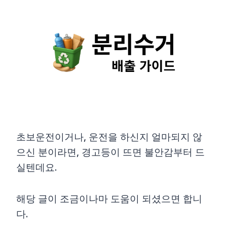
Skip
to
content
초보운전이거나, 운전을 하신지 얼마되지 않
으신 분이라면, 경고등이 뜨면 불안감부터 드
실텐데요.
해당 글이 조금이나마 도움이 되셨으면 합니
다.