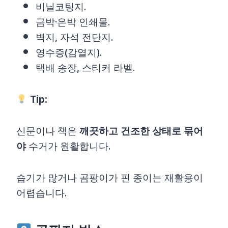
비닐코팅지.
금박·은박 인쇄물.
벽지, 자석 전단지.
영수증(감열지).
택배 송장, 스티커 라벨.
Tip:
신문이나 책은
깨끗하고 건조한 상태로 묶어
야
수거가 원활합니다.
습기가 많거나 곰팡이가 핀 종이는 재활용이
어렵습니다.