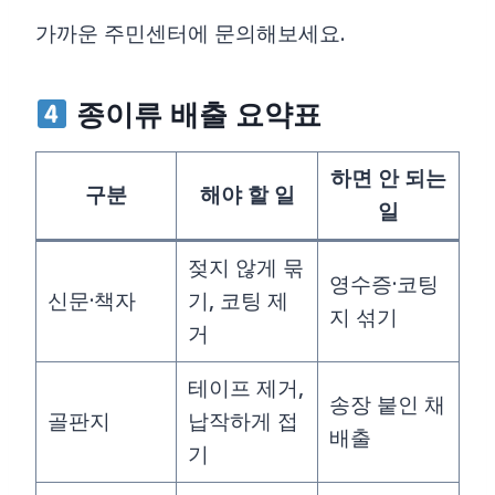
가까운 주민센터에 문의해보세요.
종이류 배출 요약표
하면 안 되는
구분
해야 할 일
일
젖지 않게 묶
영수증·코팅
신문·책자
기, 코팅 제
지 섞기
거
테이프 제거,
송장 붙인 채
골판지
납작하게 접
배출
기