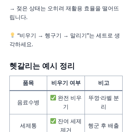
→ 젖은 상태는 오히려 재활용 효율을 떨어뜨
립니다.
“비우기 → 헹구기 → 말리기”는 세트로 생
각하세요.
헷갈리는 예시 정리
품목
비우기 여부
비고
완전 비우
뚜껑·라벨 분
음료수병
기
리
잔여 세제
세제통
헹군 후 배출
제거