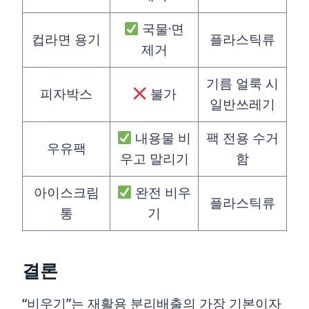
국물·면
컵라면 용기
플라스틱류
제거
기름 얼룩 시
피자박스
불가
일반쓰레기
내용물 비
팩 전용 수거
우유팩
우고 말리기
함
아이스크림
완전 비우
플라스틱류
통
기
결론
“비우기”는 재활용 분리배출의 가장 기본이자