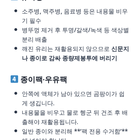
소주병, 맥주병, 음료병 등은 내용물 비우
기 필수
병뚜껑 제거 후 투명/갈색/녹색 등 색상별
분리 배출
깨진 유리는 재활용되지 않으므로
신문지
나 종이로 감싸 종량제봉투에 버리기
종이팩·우유팩
안쪽에 액체가 남아 있으면 곰팡이가 쉽
게 생깁니다.
내용물을 비우고 물로 헹군 뒤 건조 후 배
출해야 재활용됩니다.
일반 종이와 분리해 **‘팩 전용 수거함’**